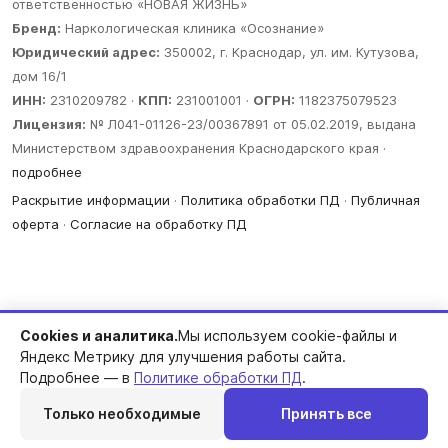
ответственностью «НОВАЯ ЖИЗНЬ»
Бренд:
Наркологическая клиника «Осознание»
Юридический адрес:
350002, г. Краснодар, ул. им. Кутузова,
дом 16/1
ИНН:
2310209782 ·
КПП:
231001001 ·
ОГРН:
1182375079523
Лицензия:
№ Л041-01126-23/00367891 от 05.02.2019, выдана
Министерством здравоохранения Краснодарского края ·
подробнее
Раскрытие информации
·
Политика обработки ПД
·
Публичная
оферта
·
Согласие на обработку ПД
Cookies и аналитика.
Мы используем cookie-файлы и
Яндекс Метрику для улучшения работы сайта.
Подробнее — в
Политике обработки ПД
.
Только необходимые
Принять все
Перезвоним
Telegram
MAX
Позвонить